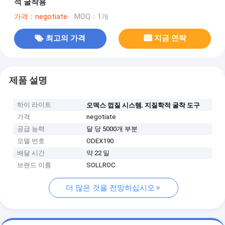
석 굴착용
가격：negotiate
MOQ：1개
최고의 가격
지금 연락
제품 설명
하이 라이트
,
오덱스 껍질 시스템
지질학적 굴착 도구
가격
negotiate
공급 능력
달 당 5000개 부분
모델 번호
ODEX190
배달 시간
약 22 일
브랜드 이름
SOLLROC
더 많은 것을 전망하십시오