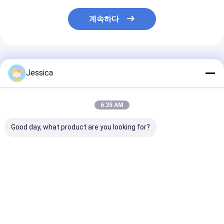
계속하다
추천된 제품
Jessica
6:35 AM
Good day, what product are you looking for?
장시간 사용 가능
3인치에서 10인치 오덱
전체 크기의 과부
ODEX115 굴착 시스템
스 굴착 시스템 고기압
이싱 시스템
ODEX 비트 오버부하 캐
과 오덱스90-오덱스
싱 시스템
280 조작이 쉽습니다
최고의 가격
최고의 가격
최고의 