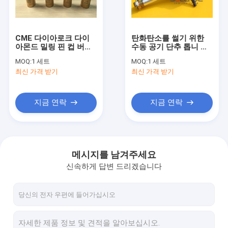
공장 여행
품질 관리
CME 다이아로크 다이
탄화탄소를 썰기 위한
아몬드 밀링 핀 컵 버튼
수동 공기 단추 톱니 톱
연락주세요
비트 밀링
니 톱니
MOQ:
1 세트
MOQ:
1 세트
최신 가격 받기
최신 가격 받기
뉴스
경우
지금 연락
지금 연락
d번째 드릴 툴
메시지를 남겨주세요
신속하게 답변 드리겠습니다
더 홀 망치 아래로
DTH 드릴 비트
DTH 드릴 파이프