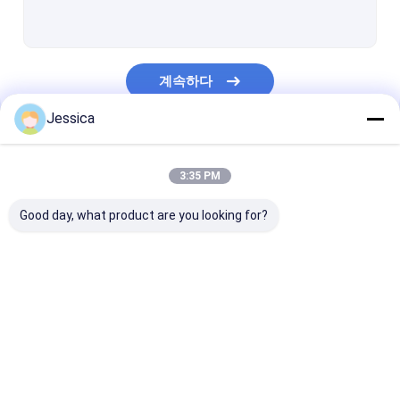
리버스 서큐레이션 망치
RC 드릴 비트
계속하다
시메트릭스 과부하 굴착 시스템
Jessica
이중 벽 RC 드릴 파이프
우리의 카테고리
오엑스 드릴 시스템
3:35 PM
끌기 드릴 비트
Good day, what product are you looking for?
톱 해머 드릴링 도구
톱니 톱니
d번째 드릴 툴
더 홀 망치 아래로
DTH 드릴 비트
다이아몬드 코어 뚫기 도구
버튼 비트 밀더