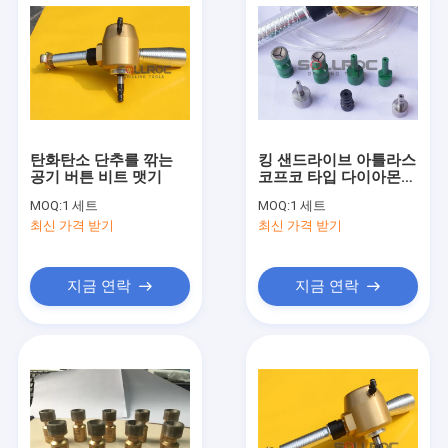
탄화탄소 단추를 깎는
킹 샌드라이브 아틀라스
공기 버튼 비트 맷기
코프코 타입 다이아몬드
썰매 컵 핀 포 비트 밀러
MOQ:
1 세트
MOQ:
1 세트
최신 가격 받기
최신 가격 받기
지금 연락
지금 연락
집
제품
우리에 대하여